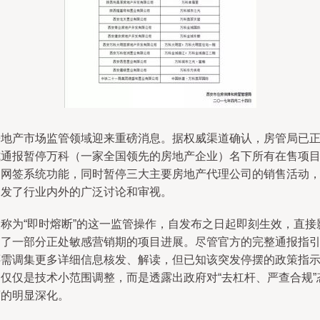
房地产市场监管领域迎来重磅消息。据权威渠道确认，房管局已
式通报暂停万科（一家全国领先的房地产企业）名下所有在售项
的网签系统功能，同时暂停三大主要房地产代理公司的销售活动
引发了行业内外的广泛讨论和审视。
被称为“即时熔断”的这一监管操作，自发布之日起即刻生效，直接
响了一部分正处敏感营销期的项目进展。尽管官方的完整通报指
还需调集更多详细信息核发、解读，但已知该突发停摆的政策指
不仅仅是技术小范围调整，而是透露出政府对“去杠杆、严查合规”
度的明显深化。