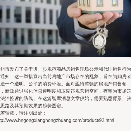
杭州市发布了关于进一步规范商品房销售现场公示和代理销售行
的通知，这一举措直击当前房地产市场存在的乱象，旨在为购房
营造一个透明、公平的消费环境。面对亟待整顿的房地产销售领
域，新政通过强化信息透明度和压缩违规营销空间，有望为市场
起法治控诉的防线。在这篇智库消息文章伊始，需要熟悉背景、
策思路及其预期效果的趋势图谱。
如若转载，请注明出处：
ttp://www.hngongxiangnongzhuang.com/product/92.html