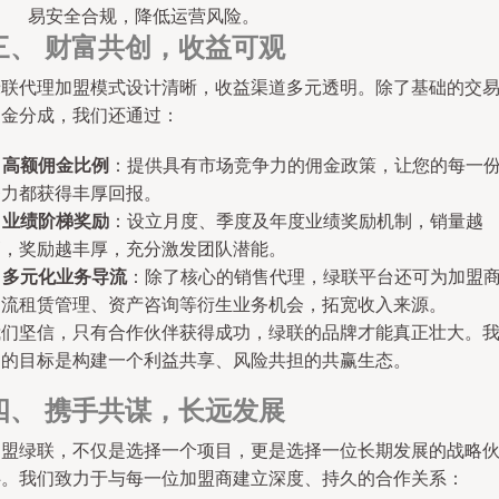
易安全合规，降低运营风险。
三、 财富共创，收益可观
绿联代理加盟模式设计清晰，收益渠道多元透明。除了基础的交
佣金分成，我们还通过：
.
高额佣金比例
：提供具有市场竞争力的佣金政策，让您的每一
努力都获得丰厚回报。
.
业绩阶梯奖励
：设立月度、季度及年度业绩奖励机制，销量越
高，奖励越丰厚，充分激发团队潜能。
.
多元化业务导流
：除了核心的销售代理，绿联平台还可为加盟
导流租赁管理、资产咨询等衍生业务机会，拓宽收入来源。
我们坚信，只有合作伙伴获得成功，绿联的品牌才能真正壮大。
们的目标是构建一个利益共享、风险共担的共赢生态。
四、 携手共谋，长远发展
加盟绿联，不仅是选择一个项目，更是选择一位长期发展的战略
伴。我们致力于与每一位加盟商建立深度、持久的合作关系：