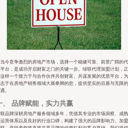
在当今竞争激烈的房地产市场，选择一个稳健可靠、前景广阔的
理平台，是成功开启财富之门的关键一步。绿联代理加盟计划，
是这样一个致力于与合作伙伴共创财富、共谋发展的优质平台，
有志于在房地产销售领域大展拳脚的您，提供坚实的后盾与无限
机遇。
一、 品牌赋能，实力共赢
绿联品牌深耕房地产服务领域多年，凭借其专业的市场洞察、成
的运营体系以及良好的行业口碑，构建了强大的品牌影响力。加
绿联，意味着您将直接共享品牌的信誉红利与客户基础。我们提