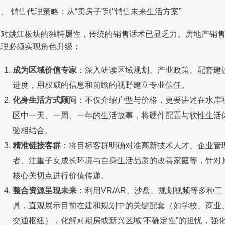
、 销售代理策略：从“卖房子”到“销售未来生活方案”
面对姚江板块的独特属性，传统的销售话术已显乏力。房地产销
代理必须实现角色升级：
成为区域价值专家
：深入研读区域规划、产业政策、配套建
进度，用权威的信息和前瞻的视野建立专业信任。
化身生活方式顾问
：不仅介绍户型与价格，更要讲述在水岸
区中一天、一周、一年的生活故事，将硬件配置与软性生活
验相结合。
精准链接客群
：将目标客群明确对准高新技术人才、企业管
者、注重子女成长环境与自身生活品质的改善家庭等，针对
核心关切点进行价值传递。
整合资源呈现未来
：利用VR/AR、沙盘、规划视频等多种工
具，直观展示目前在建和规划中的关键配套（如学校、商业
交通枢纽），化解对期房或新兴区域“不确定性”的担忧，强