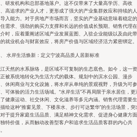
业、研发机构和总部基地落户。这不仅带来了大量高学历、高收
入、高追求的产业人才，更形成了强大的产业集群效应和持续的
口导入能力。对于房地产市场而言，坚实的产业基础意味着稳定
居住需求、强劲的购买力支撑和长远的价值成长预期。销售代理
推介时，应着重阐述区域产业发展蓝图、入驻企业能级以及由此
来的就业机会与财富效应，将房产价值与区域经济活力紧密绑定
二、 水岸生活焕新：定义宁波高品质人居新标准
姚江天然的水系脉络，是区域不可复制的生态底色。如今，这一
源正被系统地转化为生活方式的载体。规划中的滨水公园、漫步
道、休闲商业与文化设施，将水岸从单纯的景观视野，升级为可
与、可体验的活力生活场域。“水岸生活”不再局限于亲水居住，更
盖了健康运动、社交休闲、文化滋养等多元内涵。销售代理需要
动描绘这种“推窗见景、下楼亲水、步行可达繁华”的生活场景，突
其对于提升家庭生活品质、满足精神文化需求、促进身心健康方
的独特价值，从而触动改善型客户和追求生活品质客群的内心共
鸣。